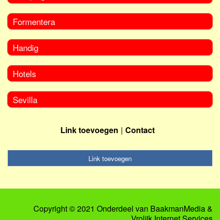
Formentera
Handig
Hotels
Sevilla
Link toevoegen
Contact
Link toevoegen
Copyright © 2021 Onderdeel van
BaakmanMedia
&
Vrolijk Internet Services